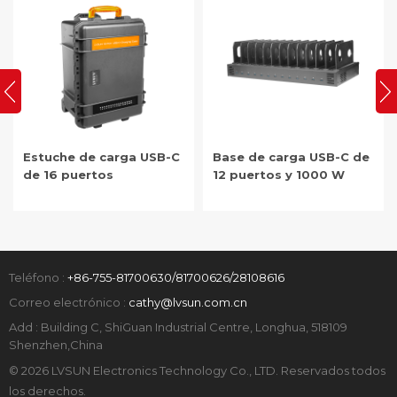
Base de carga USB-C de
Gabinete de carga para
12 puertos y 1000 W
tabletas USB-C de 40
puertos y 1000 W
Teléfono :
+86-755-81700630/81700626/28108616
Correo electrónico :
cathy@lvsun.com.cn
Add : Building C, ShiGuan Industrial Centre, Longhua, 518109
Shenzhen,China
© 2026 LVSUN Electronics Technology Co., LTD. Reservados todos
los derechos.