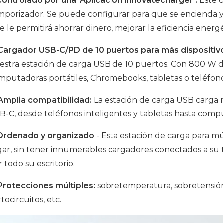
 Controlado por una 'Aplicación innovatecharger':
Este 
mporizador. Se puede configurar para que se encienda y 
e le permitirá ahorrar dinero, mejorar la eficiencia ener
 Cargador USB-C/PD de 10 puertos para más dispositiv
estra estación de carga USB de 10 puertos. Con 800 W d
mputadoras portátiles, Chromebooks, tabletas o teléfon
 Amplia compatibilidad:
La estación de carga USB carga r
B-C, desde teléfonos inteligentes y tabletas hasta compu
Ordenado y organizado
- Esta estación de carga para mú
gar, sin tener innumerables cargadores conectados a su t
 todo su escritorio.
 Protecciones múltiples:
sobretemperatura, sobretensión,
tocircuitos, etc.