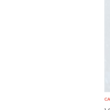
Carro de carga USB-C
de 20 puertos y 2000 W
VER DETALLES
32 puertos 700W
teléfonos inteligentes
USB-C Gabinete de
carga
VER DETALLES
Gabinete de carga USB-
C de 1000 W y 20
puertos
VER DETALLES
CA
Cargador de teléfono