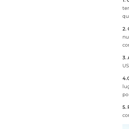
1.
USB-C de 500 W y 20
te
puertos
qu
VER DETALLES
2.
nu
Gabinete de carga USB-
co
C de 16 puertos
3.
VER DETALLES
US
Gabinete de carga USB-
4.
C para tableta de 16
lu
puertos y 500 W
por
VER DETALLES
5.
cor
Gabinete de carga USB-
C de 1000 W y 16