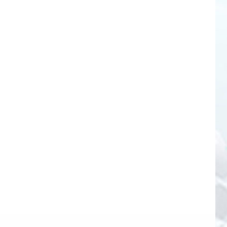
puertos
VER DETALLES
Estación de carga USB-
C de 20 puertos con
bandeja organizadora
VER DETALLES