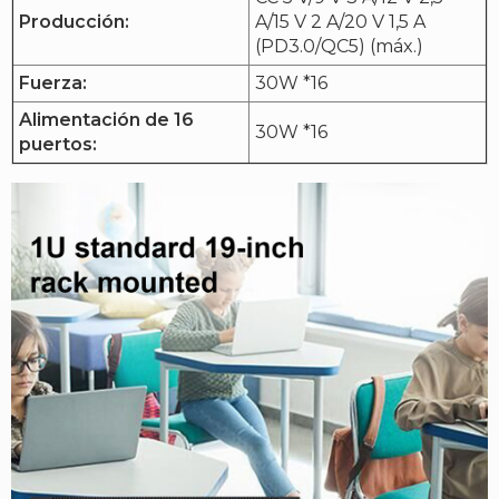
Producción:
A/15 V 2 A/20 V 1,5 A
(PD3.0/QC5) (máx.)
Fuerza:
30W *16
Alimentación de 16
30W *16
puertos: