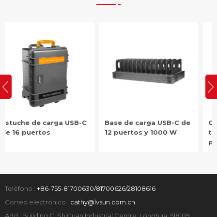
Base de carga USB-C de
Gabinete de carga para
12 puertos y 1000 W
tabletas USB-C de 40
puertos y 1000 W
Teléfono :
+86-755-81700630/81700626/28108616
Correo electrónico :
cathy@lvsun.com.cn
Add : Building C, ShiGuan Industrial Centre, Longhua, 518109