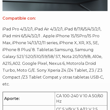
Compatible con:
iPad Pro 4/3/2/1, iPad Air 4/3/2/1, iPad 8/7/6/5/4/3/2/1,
iPad mini 6/5/4/3/2/1 . Apple iPhone 15/15Pro/15 Pro
Max, iPhone 14/13/12/11 series, iPhone X, XR, XS, SE,
iPhone 8 Plus/ 8. Tabletas Samsung, Samsung
Galaxy S21/ S20/S10/S9/S8/ S7, Nota 20/10/9/8, A10e,
A21S,A02. Google Pixel, Nexus 6, Motorola Droid
Turbo, Moto G/E. Sony Xperia Z4 /Z4 Tablet, Z3 / Z3
Compact /Z3 Tablet Compat y otras tabletas USB-C,
etc.
CA 100-240 V 10 A 50/60
Aporte:
Hz
CC 5 V/9 V 3 A/12 V 2,5