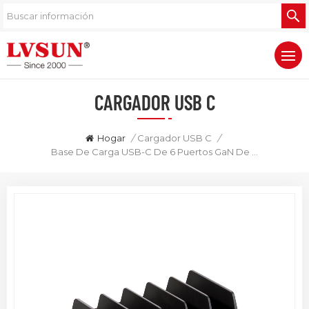
CARGADOR USB C
Hogar
/
Cargador USB C
/
Base De Carga USB-C De 6 Puertos GaN De 150 W