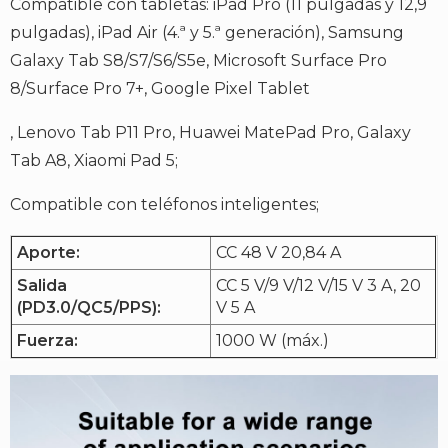
Compatible con tabletas: iPad Pro (11 pulgadas y 12,9
pulgadas), iPad Air (4.ª y 5.ª generación), Samsung
Galaxy Tab S8/S7/S6/S5e, Microsoft Surface Pro
8/Surface Pro 7+, Google Pixel Tablet
, Lenovo Tab P11 Pro, Huawei MatePad Pro, Galaxy
Tab A8, Xiaomi Pad 5;
Compatible con teléfonos inteligentes;
Aporte:
CC 48 V 20,84 A
Salida
CC 5 V/9 V/12 V/15 V 3 A, 20
(PD3.0/QC5/PPS):
V 5 A
Fuerza:
1000 W (máx.)