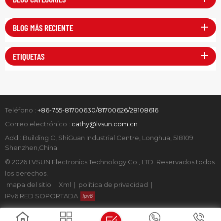
BLOG MÁS RECIENTE
ETIQUETAS
Teléfono :
+86-755-81700630/81700626/28108616
Correo electrónico :
cathy@lvsun.com.cn
Add : Building C, ShiGuan Industrial Centre, Longhua, 518109
Shenzhen,China
© 2026 LVSUN Electronics Technology Co., LTD. Reservados todos
los derechos.
mapa del sitio
|
Xml
|
política de privacidad
|
IPv6 RED SOPORTADA