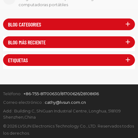
computadoras portátiles
BLOG CATEGORIES
BLOG MÁS RECIENTE
ETIQUETAS
Teléfono :
+86-755-81700630/81700626/28108616
Correo electrónico :
cathy@lvsun.com.cn
Add : Building C, ShiGuan Industrial Centre, Longhua, 518109
Shenzhen,China
© 2026 LVSUN Electronics Technology Co., LTD. Reservados todos
los derechos.