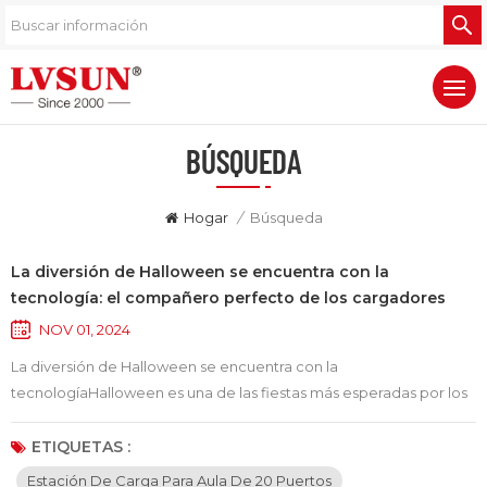
BÚSQUEDA
Hogar
/
Búsqueda
La diversión de Halloween se encuentra con la
tecnología: el compañero perfecto de los cargadores
multipuerto
NOV 01, 2024
La diversión de Halloween se encuentra con la
tecnologíaHalloween es una de las fiestas más esperadas por los
niños, con casas decoradas con colores vibrantes, calabazas,
disfraces espeluznantes y una gran cantidad de dulces. Sin
ETIQUETAS :
embargo, durante esta época festiva, muchas veces pasamos por
Estación De Carga Para Aula De 20 Puertos