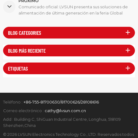
PRÓXIMO
Comunicado oficial: LVSUN presenta sus soluciones de
alimentación de última generación en la feria Global
Sources Consumer Electronics Show 2026.
BLOG CATEGORIES
BLOG MÁS RECIENTE
ETIQUETAS
Teléfono :
+86-755-81700630/81700626/28108616
Correo electrónico :
cathy@lvsun.com.cn
Add : Building C, ShiGuan Industrial Centre, Longhua, 518109
Shenzhen,China
© 2026 LVSUN Electronics Technology Co., LTD. Reservados todos