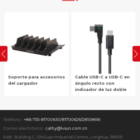
Soporte para accesorios
Cable USB-C a USB-C en
del cargador
ángulo recto con
indicador de luz doble
Teléfono :
+86-755-81700630/81700626/28108616
Correo electrónico :
cathy@lvsun.com.cn
Add : Building C, ShiGuan Industrial Centre, Longhua, 518109