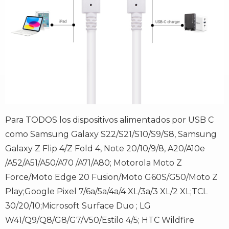
Para TODOS los dispositivos alimentados por USB C
como Samsung Galaxy S22/S21/S10/S9/S8, Samsung
Galaxy Z Flip 4/Z Fold 4, Note 20/10/9/8, A20/A10e
/A52/A51/A50/A70 /A71/A80; Motorola Moto Z
Force/Moto Edge 20 Fusion/Moto G60S/G50/Moto Z
Play;Google Pixel 7/6a/5a/4a/4 XL/3a/3 XL/2 XL;TCL
30/20/10;Microsoft Surface Duo ; LG
W41/Q9/Q8/G8/G7/V50/Estilo 4/5; HTC Wildfire