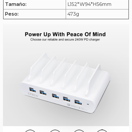
Tamaño:
L152*W94*H56mm
Peso:
473g