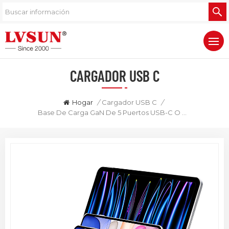
CARGADOR USB C
Hogar
/
Cargador USB C
/
Base De Carga GaN De 5 Puertos USB-C O USB-A De 240 W