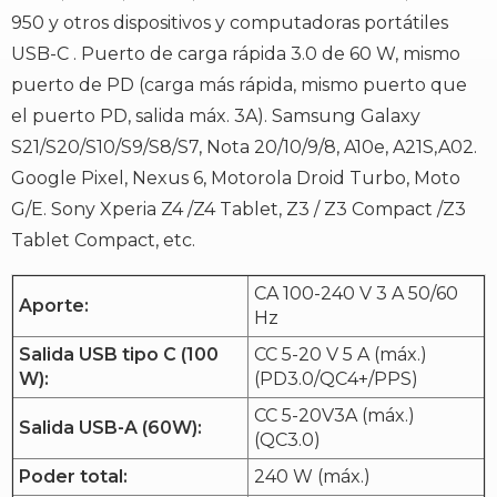
950 y otros dispositivos y computadoras portátiles
USB-C . Puerto de carga rápida 3.0 de 60 W, mismo
puerto de PD (carga más rápida, mismo puerto que
el puerto PD, salida máx. 3A). Samsung Galaxy
S21/S20/S10/S9/S8/S7, Nota 20/10/9/8, A10e, A21S,A02.
Google Pixel, Nexus 6, Motorola Droid Turbo, Moto
G/E. Sony Xperia Z4 /Z4 Tablet, Z3 / Z3 Compact /Z3
Tablet Compact, etc.
CA 100-240 V 3 A 50/60
Aporte:
Hz
Salida USB tipo C (100
CC 5-20 V 5 A (máx.)
W):
(PD3.0/QC4+/PPS)
CC 5-20V3A (máx.)
Salida USB-A (60W):
(QC3.0)
Poder total:
240 W (máx.)