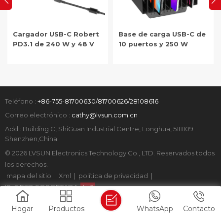
Base de carga USB-C de
Cargador USB-C para
10 puertos y 250 W
robot PD3.1 de 48 V
Teléfono :
+86-755-81700630/81700626/28108616
Correo electrónico :
cathy@lvsun.com.cn
Add : Building C, ShiGuan Industrial Centre, Longhua, 518109
Shenzhen,China
© 2026 LVSUN Electronics Technology Co., LTD. Reservados todos
los derechos.
mapa del sitio
|
Xml
|
política de privacidad
|
IPv6 RED SOPORTADA
Hogar
Productos
WhatsApp
Contacto