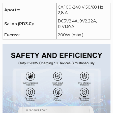
CA 100-240 V 50/60 Hz
Aporte:
2,8 A.
DC5V2.4A, 9V2.22A,
Salida (PD3.0):
12V1.67A
Fuerza:
200W (máx.)