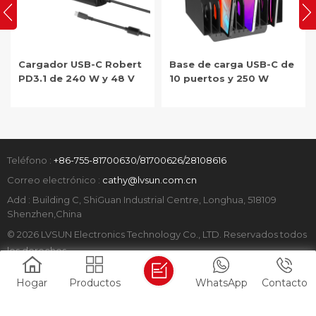
Cargador USB-C Robert
Base de carga USB-C de
PD3.1 de 240 W y 48 V
10 puertos y 250 W
Teléfono :
+86-755-81700630/81700626/28108616
Correo electrónico :
cathy@lvsun.com.cn
Add : Building C, ShiGuan Industrial Centre, Longhua, 518109
Shenzhen,China
© 2026 LVSUN Electronics Technology Co., LTD. Reservados todos
los derechos.
mapa del sitio
|
Xml
|
política de privacidad
|
Hogar
Productos
WhatsApp
Contacto
IPv6 RED SOPORTADA