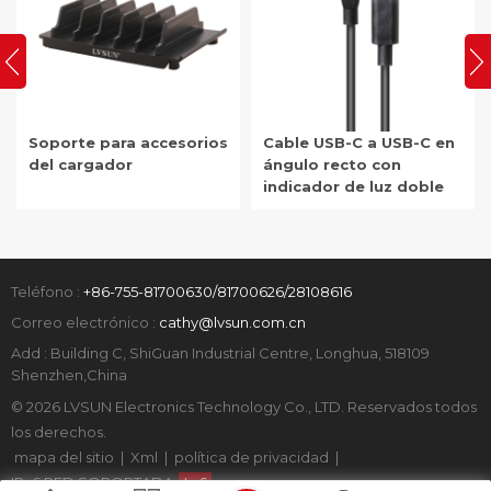
Soporte para accesorios
Cable USB-C a USB-C en
del cargador
ángulo recto con
indicador de luz doble
Teléfono :
+86-755-81700630/81700626/28108616
Correo electrónico :
cathy@lvsun.com.cn
Add : Building C, ShiGuan Industrial Centre, Longhua, 518109
Shenzhen,China
© 2026 LVSUN Electronics Technology Co., LTD. Reservados todos
los derechos.
mapa del sitio
|
Xml
|
política de privacidad
|
IPv6 RED SOPORTADA