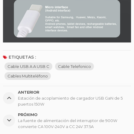
ETIQUETAS :
Cable USB A A USB C
Cable Telefonico
Cables Multiteléfono
ANTERIOR
Estación de acoplamiento de cargador USB GaN de 5
puertos 150W
PRÓXIMO
La fuente de alimentación del interruptor de 900W
convierte CA 100V-240V a CC 24V 37.5A