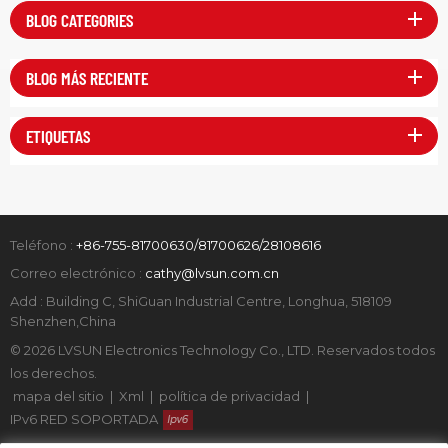
BLOG CATEGORIES
BLOG MÁS RECIENTE
ETIQUETAS
Teléfono :
+86-755-81700630/81700626/28108616
Correo electrónico :
cathy@lvsun.com.cn
Add : Building C, ShiGuan Industrial Centre, Longhua, 518109
Shenzhen,China
© 2026 LVSUN Electronics Technology Co., LTD. Reservados todos
los derechos.
mapa del sitio
|
Xml
|
política de privacidad
|
IPv6 RED SOPORTADA