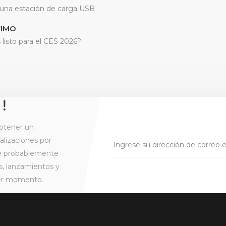
 una estación de carga USB
IMO
 listo para el CES 2026?
 !
btener un
alizaciones por
ue probablemente
s, lanzamientos y
ier momento.