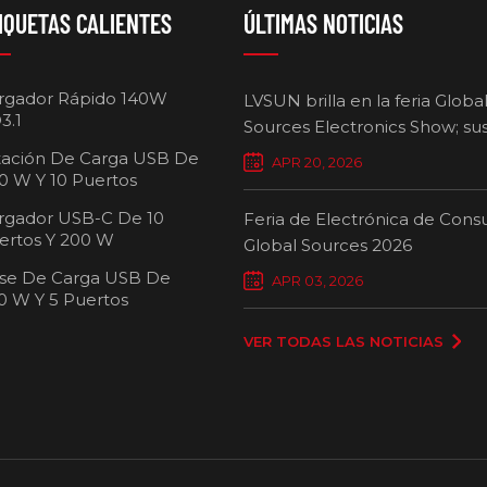
IQUETAS CALIENTES
ÚLTIMAS NOTICIAS
rgador Rápido 140W
LVSUN brilla en la feria Globa
3.1
Sources Electronics Show; su
cargadores multipuerto defi
tación De Carga USB De
APR 20, 2026
nuevos estándares para la ca
0 W Y 10 Puertos
inteligente.
rgador USB-C De 10
Feria de Electrónica de Con
ertos Y 200 W
Global Sources 2026
se De Carga USB De
Carro de carg
APR 03, 2026
0 W Y 5 Puertos
pue
VER TODAS LAS NOTICIAS