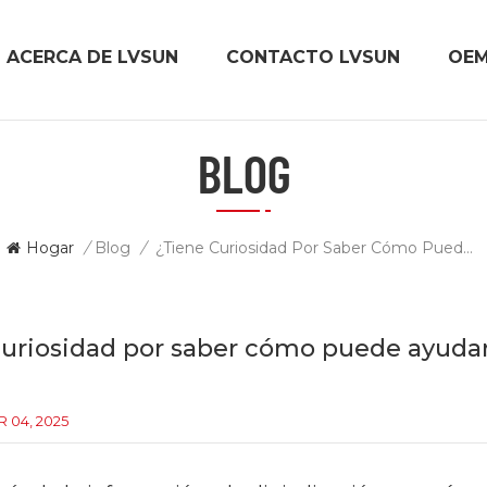
ACERCA DE LVSUN
CONTACTO LVSUN
OE
BLOG
Hogar
/
Blog
/
¿Tiene Curiosidad Por Saber Cómo Puede Ayudar Un Carrito Con Armario De Carga Flexible?
uriosidad por saber cómo puede ayudar
 04, 2025