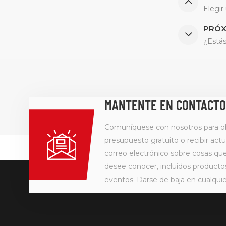
Elegir
PRÓX
¿Estás
MANTENTE EN CONTACTO
Comuníquese con nosotros para o
presupuesto gratuito o recibir actu
correo electrónico sobre cosas q
desee conocer, incluidos producto
eventos. Darse de baja en cualqu