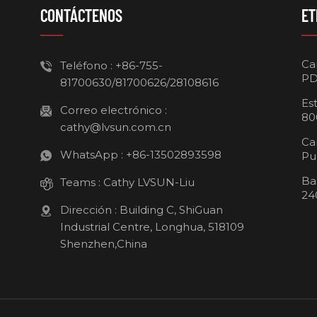
CONTÁCTENOS
ET
Ca
Teléfono :
+86-755-
PD
81700630/81700626/28108616
Es
Correo electrónico :
80
cathy@lvsun.com.cn
Ca
WhatsApp :
+86-13502893598
Pu
Ba
Teams :
Cathy LVSUN-Liu
24
Dirección : Building C, ShiGuan
Industrial Centre, Longhua, 518109
Shenzhen,China