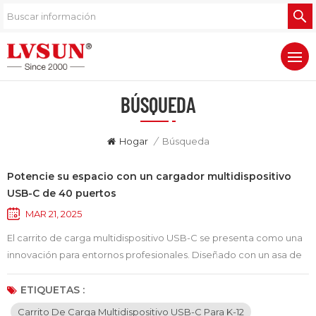
BÚSQUEDA
Hogar
/
Búsqueda
Potencie su espacio con un cargador multidispositivo
USB-C de 40 puertos
MAR 21, 2025
El carrito de carga multidispositivo USB-C se presenta como una
innovación para entornos profesionales. Diseñado con un asa de
agarre ancho, este Carro de carga USB-C de 40 puertos Ofrece
una maniobrabilidad inigualable, lo que le permite transportarlo
ETIQUETAS :
con facilidad de una habitación a otra. Ya sea que’En un aula
Carrito De Carga Multidispositivo USB-C Para K-12