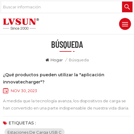
BÚSQUEDA
Hogar
/
Búsqueda
¿Qué productos pueden utilizar la "aplicación
innovatecharger"?
NOV 30, 2023
A medida que la tecnología avanza, los dispositivos de carga se
han convertido en una parte indispensable de nuestra vida diaria.
Con la llegada de la "aplicación innovatecharger", los usuarios
ahora pueden administrar sus dispositivos de carga de manera
ETIQUETAS :
más conveniente. Entonces, ¿qué productos pueden hacer uso
Estaciones De Carga USB C