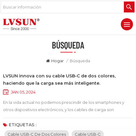
BÚSQUEDA
Hogar
/
Búsqueda
LVSUN innova con su cable USB-C de dos colores,
haciendo que la carga sea más inteligente.
JAN 05, 2024
En la vida actual no podemos prescindir de los smartphones y
otros dispositivos electrónicos, y los cables de carga son
accesorios imprescindibles en nuestro día a día. Con el continuo
desarrollo de la tecnología, los cables de carga USB-C están
ETIQUETAS :
innovando constantemente, aportando más comodidad e
Cable USB-C De Dos Colores
Cable USB-C