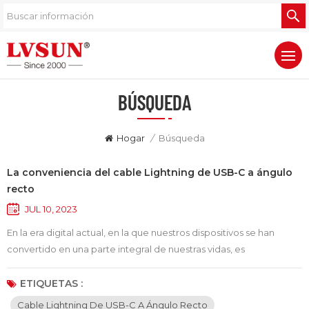
BÚSQUEDA
Hogar
/
Búsqueda
La conveniencia del cable Lightning de USB-C a ángulo
recto
JUL 10, 2023
En la era digital actual, en la que nuestros dispositivos se han
convertido en una parte integral de nuestras vidas, es
fundamental contar con los cables de carga adecuados. Una de
estas soluciones innovadoras es la Cable Lightning de USB-C a
ETIQUETAS :
ángulo recto. Este cable ofrece una forma cómoda y práctica de
Cable Lightning De USB-C A Ángulo Recto