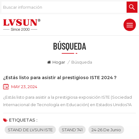
BÚSQUEDA
Hogar
/
Búsqueda
¿Estás listo para asistir al prestigioso ISTE 2024？
MAY 23, 2024
¿Estás listo para asistir a la prestigiosa exposición ISTE (Sociedad
Internacional de Tecnología en Educación) en Estados Unidos?A
medida que se acercan los pasos del verano, está a punto de
desarrollarse un gran evento en educación tecnológica: sí, ¡es la
ETIQUETAS :
tan esperada exposición ISTE! Para todos los amigos que aman la
STAND DE LVSUN ISTE
STAND 741
24-26 De Junio
innovación educativa y están interesados en la aplicación de la