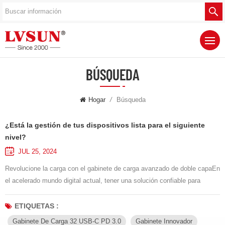
BÚSQUEDA
Hogar
/
Búsqueda
¿Está la gestión de tus dispositivos lista para el siguiente
nivel?
JUL 25, 2024
Revolucione la carga con el gabinete de carga avanzado de doble capaEn
el acelerado mundo digital actual, tener una solución confiable para
cargar múltiples dispositivos es esencial, especialmente en entornos
educativos y profesionales. Presentamos nuestra doble capa de última
ETIQUETAS :
generación gabinete de carga, equipado con 32 puertos de carga USB-C
Gabinete De Carga 32 USB-C PD 3.0
Gabinete Innovador