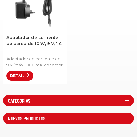
Adaptador de corriente
de pared de 10 W, 9 V, 1 A
Adaptador de corriente de
9 V (máx. 1000 mA, conector
CC de 5,5 mm x 2,1
DETAIL
mm).Número de artículo: LS-
PW10-0910• Conector
hembra de CC: 5,5 x 2,1 mm.•
Entrada universal global.•
CATEGORÍAS
Construcción duradera de
primera calidad.• Amplia
compatibilidad.
NUEVOS PRODUCTOS