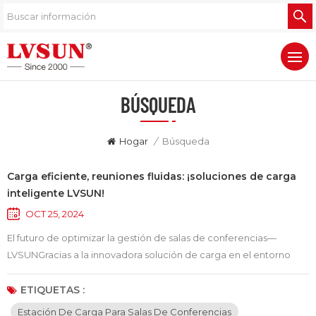
BÚSQUEDA
Hogar
/
Búsqueda
Carga eficiente, reuniones fluidas: ¡soluciones de carga
inteligente LVSUN!
OCT 25, 2024
El futuro de optimizar la gestión de salas de conferencias—
LVSUNGracias a la innovadora solución de carga en el entorno
laboral, la gestión de equipos en las salas de conferencias se ha
vuelto cada vez más crucial. Esto es especialmente cierto cuando
ETIQUETAS :
necesitamos proporcionar soluciones de carga eficientes para
Estación De Carga Para Salas De Conferencias