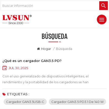
BÚSQUEDA
Hogar
/
Búsqueda
¿Qué es un cargador GAN3.5 PD?
JUL 30, 2025
Con el uso generalizado de dispositivos inteligentes, el
rendimiento y la portabilidad de los cargadores se han
convertido en preocupaciones clave para los usuarios. En los
últimos años, los cargadores GAN (nitruro de galio) han ganado
ETIQUETAS :
popularidad, convirtiéndose en soluciones de carga eficientes y
Cargador GAN3.5USB-C
Cargador GAN3.5 PD3.1 De 140 W
ligeras. Un "cargador GAN PD" se refiere específicamente a un