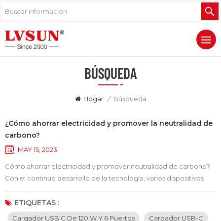
BÚSQUEDA
Hogar
/
Búsqueda
¿Cómo ahorrar electricidad y promover la neutralidad de
carbono?
MAY 15, 2023
Cómo ahorrar electricidad y promover neutralidad de carbono?
Con el continuo desarrollo de la tecnología, varios dispositivos
inteligentes se han convertido en una parte indispensable de
nuestra vida diaria. Sin embargo, el uso de estos dispositivos
ETIQUETAS :
también trae problemas ambientales como el consumo de
Cargador USB C De 120 W Y 6 Puertos
Cargador USB-C