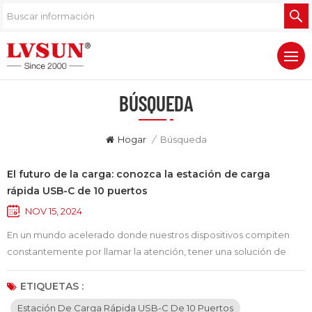
BÚSQUEDA
Hogar
/
Búsqueda
El futuro de la carga: conozca la estación de carga
rápida USB-C de 10 puertos
NOV 15, 2024
En un mundo acelerado donde nuestros dispositivos compiten
constantemente por llamar la atención, tener una solución de
carga confiable es más importante que nunca. Introduzca el
Cargador rápido USB-C de 10 puertos, una base de carga
ETIQUETAS :
revolucionaria que consolida sus necesidades de carga en un
Estación De Carga Rápida USB-C De 10 Puertos