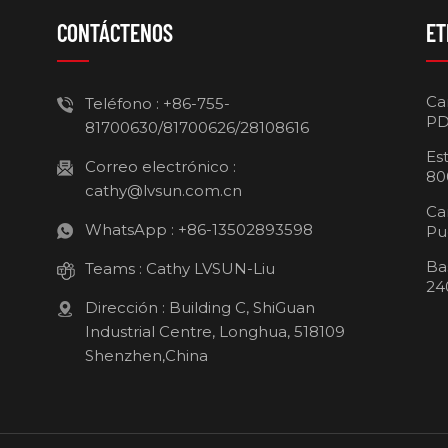
CONTÁCTENOS
ET
Ca
Teléfono :
+86-755-
PD
81700630/81700626/28108616
Es
Correo electrónico :
80
cathy@lvsun.com.cn
Ca
WhatsApp :
+86-13502893598
Pu
Ba
Teams :
Cathy LVSUN-Liu
24
Dirección : Building C, ShiGuan
Industrial Centre, Longhua, 518109
Shenzhen,China