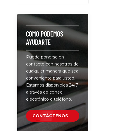
PD 3.0 de 
16 disposit
luces indi
muestran 
USB están
COMO PODEMOS
momento d
AYUDARTE
puertas y p
de acero c
Puede ponerse en
evitan rob
contacto con nosotros de
manipulac
cualquier manera que sea
conveniente para usted.
Estamos disponibles 24/7
a través de correo
electrónico o teléfono.
CONTÁCTENOS