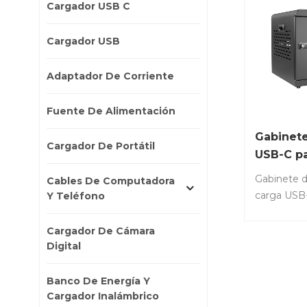
Cargador USB C
Cargador USB
Adaptador De Corriente
Fuente De Alimentación
Gabinete
Cargador De Portátil
USB-C pa
de 16 pu
Gabinete d
Cables De Computadora
W
carga USB-
Y Teléfono
tabletas, i
inteligent
Cargador De Cámara
de artículo
Digital
500• Apoya
pequeñas 
Banco De Energía Y
Admite ca
Cargador Inalámbrico