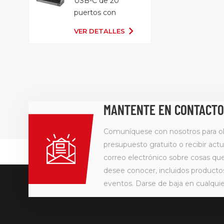
USB-C de 20
puertos con
bandeja
VER DETALLES
organizadora
MANTENTE EN CONTACTO
Comuníquese con nosotros para o
presupuesto gratuito o recibir actu
correo electrónico sobre cosas q
desee conocer, incluidos producto
eventos. Darse de baja en cualqu