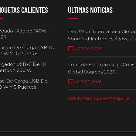
IQUETAS CALIENTES
ÚLTIMAS NOTICIAS
rgador Rápido 140W
LVSUN brilla en la feria Globa
3.1
Sources Electronics Show; su
cargadores multipuerto defi
tación De Carga USB De
APR 20, 2026
nuevos estándares para la ca
0 W Y 10 Puertos
inteligente.
rgador USB-C De 10
Feria de Electrónica de Con
ertos Y 200 W
Global Sources 2026
se De Carga USB De
Carro de carg
APR 03, 2026
0 W Y 5 Puertos
pue
VER TODAS LAS NOTICIAS