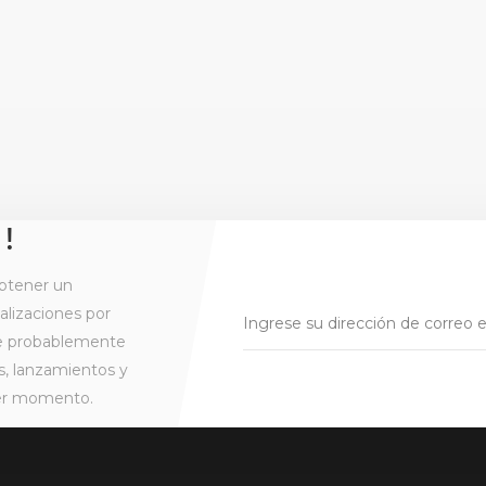
 !
btener un
alizaciones por
ue probablemente
s, lanzamientos y
ier momento.