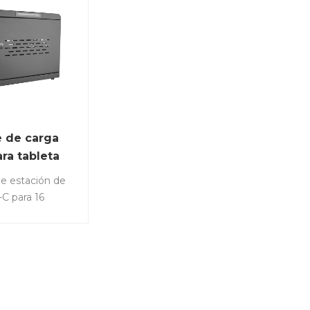
 de carga
ra tableta
ertos y 500
e estación de
C para 16
Pads o teléfonos
es, etc. Número
: M-C16S-T-1L-
r a las
empresas. •
rga simultánea