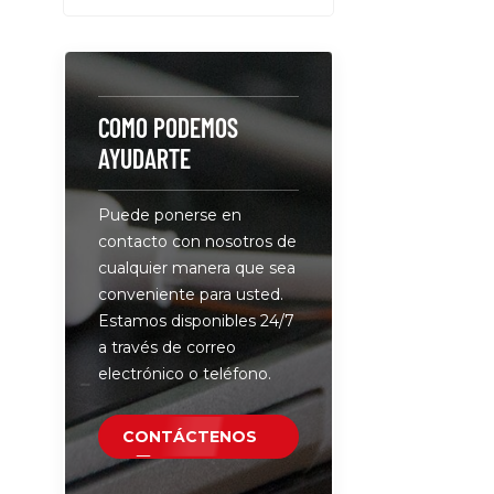
5510, 5511,
7410, 7370,
Estaciones
móviles de 
Precision 3
COMO PODEMOS
5530 2 en 1
AYUDARTE
de artícul
• Amplia co
Puede ponerse en
Compatible
contacto con nosotros de
modelos de
cualquier manera que sea
XPS, Latitu
conveniente para usted.
lo que gar
Estamos disponibles 24/7
convenient
a través de correo
dispositivos
electrónico o teléfono.
voltaje: O
potencia, 
una carga 
CONTÁCTENOS
eficiente.•
duradera: 