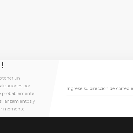
 !
btener un
alizaciones por
ue probablemente
s, lanzamientos y
ier momento.