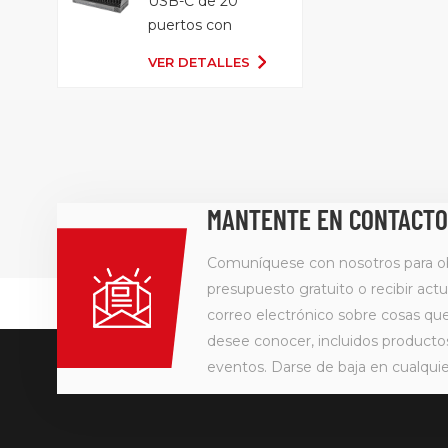
USB-C de 20
puertos con
bandeja
VER DETALLES
organizadora
MANTENTE EN CONTACTO
Comuníquese con nosotros para o
presupuesto gratuito o recibir actu
correo electrónico sobre cosas q
desee conocer, incluidos producto
eventos. Darse de baja en cualqu