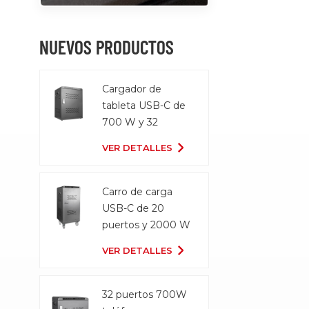
materiales 
lo que gar
NUEVOS PRODUCTOS
durabilidad
rendimient
Portabilid
Cargador de
El diseño 
tableta USB-C de
liviano hac
700 W y 32
de transpor
puertos
mientras vi
VER DETALLES
Carro de carga
USB-C de 20
puertos y 2000 W
VER DETALLES
32 puertos 700W