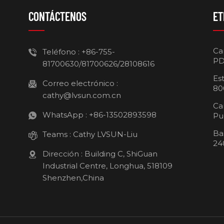
CONTÁCTENOS
ET
Ca
Teléfono :
+86-755-
PD
81700630/81700626/28108616
Es
Correo electrónico :
80
cathy@lvsun.com.cn
Ca
WhatsApp :
+86-13502893598
Pu
Ba
Teams :
Cathy LVSUN-Liu
24
Dirección : Building C, ShiGuan
Industrial Centre, Longhua, 518109
Shenzhen,China