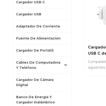
Cargador USB C
Cargador USB
Adaptador De Corriente
Fuente De Alimentación
Cargado
Cargador De Portátil
USB C d
Compati
Compatibil
Cables De Computadora
cargador
siguientes 
Y Teléfono
Dell de 
Portátiles 
65 W 45
9500, 15 95
Cargador De Cámara
1; Dell XPS
Digital
9710. • Por
Dell Latitu
Banco De Energía Y
5410 2 en 1
Cargador Inalámbrico