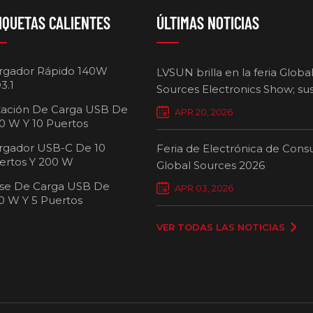
IQUETAS CALIENTES
ÚLTIMAS NOTICIAS
rgador Rápido 140W
LVSUN brilla en la feria Globa
3.1
Sources Electronics Show; su
cargadores multipuerto defi
tación De Carga USB De
APR 20, 2026
nuevos estándares para la ca
0 W Y 10 Puertos
inteligente.
rgador USB-C De 10
Feria de Electrónica de Con
ertos Y 200 W
Global Sources 2026
se De Carga USB De
Carro de carg
APR 03, 2026
0 W Y 5 Puertos
pue
VER TODAS LAS NOTICIAS