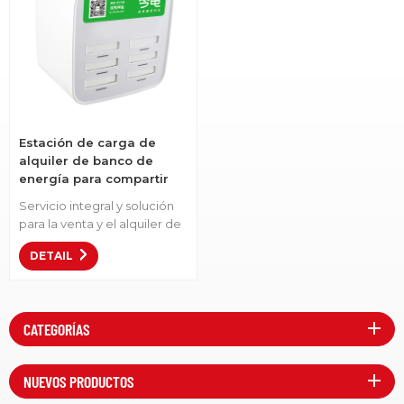
Estación de carga de
alquiler de banco de
energía para compartir
con 6 ranuras
Servicio integral y solución
para la venta y el alquiler de
bancos de energía.Artículo
DETAIL
No.: LS-H6• Usado esto para
el área pública. • Ayudar a las
personas a resolver sus
problemas de apagón
CATEGORÍAS
cuando están afuera. •
Bienvenida OEM/OEM
NUEVOS PRODUCTOS