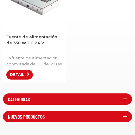
Fuente de alimentación
de 350 W CC 24 V
La fuente de alimentación
conmutada de CC de 350 W
proporciona una salida de
DETAIL
24 V.Número de artículo:LS-
350-24• Tensión de salida:
24V.• Alta eficiencia, larga
vida útil y alta fiabilidad.•
CATEGORÍAS
Indicador LED de
encendido.• Aplicaciones
industriales: Ideal para
NUEVOS PRODUCTOS
equipos de automatización
industrial, sistemas de
control, dispositivos