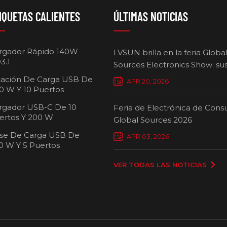
IQUETAS CALIENTES
ÚLTIMAS NOTICIAS
rgador Rápido 140W
LVSUN brilla en la feria Globa
3.1
Sources Electronics Show; su
cargadores multipuerto defi
tación De Carga USB De
APR 20, 2026
nuevos estándares para la ca
0 W Y 10 Puertos
inteligente.
rgador USB-C De 10
Feria de Electrónica de Con
ertos Y 200 W
Global Sources 2026
se De Carga USB De
Carro de carg
APR 03, 2026
0 W Y 5 Puertos
pue
VER TODAS LAS NOTICIAS