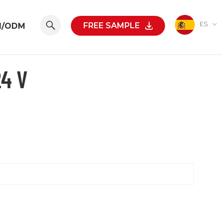
ES
FREE SAMPLE
M/ODM
4 V