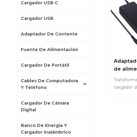
Cargador USB C
Cargador USB
Adaptador De Corriente
Fuente De Alimentación
Adaptad
Cargador De Portátil
de alime
120W 24
Transform
Cables De Computadora
cargador d
Y Teléfono
CC 24V 120
luces LED
Cargador De Cámara
CCTV enru
Digital
inalámbrico
LS-PAB120
Banco De Energía Y
Entrada: C
Cargador Inalámbrico