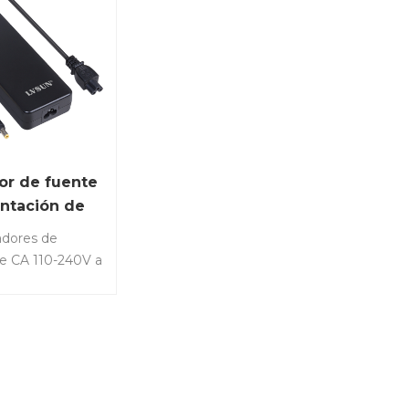
or de fuente
ntación de
V 5A
adores de
e CA 110-240V a
W para tiras de
 de 24V cámara
tador
.Artículo No.:
 (24V5A)•
A 100 - 240V, 50