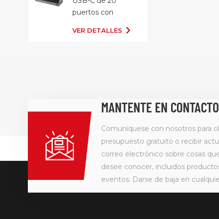
USB-C de 20
puertos con
bandeja
VER DETALLES
organizadora
MANTENTE EN CONTACTO
Comuníquese con nosotros para o
presupuesto gratuito o recibir actu
correo electrónico sobre cosas q
desee conocer, incluidos producto
eventos. Darse de baja en cualqu