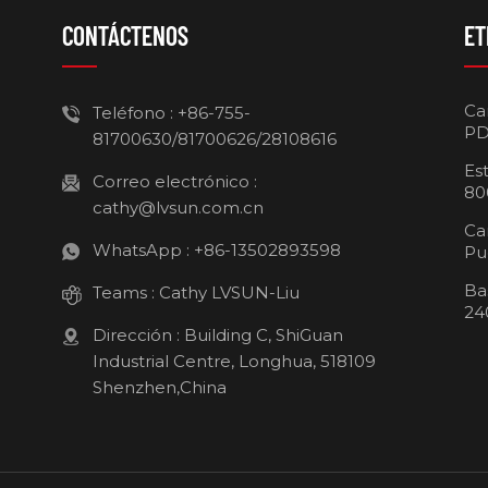
CONTÁCTENOS
ET
Ca
Teléfono :
+86-755-
PD
81700630/81700626/28108616
Es
Correo electrónico :
80
cathy@lvsun.com.cn
Ca
WhatsApp :
+86-13502893598
Pu
Ba
Teams :
Cathy LVSUN-Liu
24
Dirección : Building C, ShiGuan
Industrial Centre, Longhua, 518109
Shenzhen,China