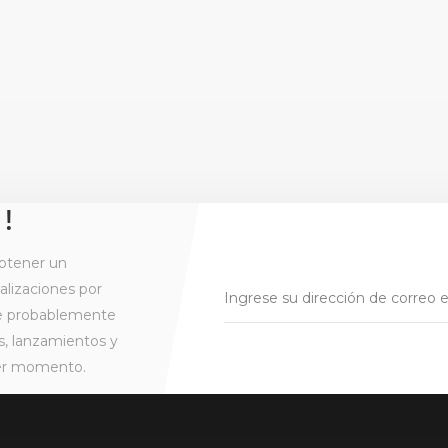
 !
btener un
alizaciones por
ue probablemente
s, lanzamientos y
ier momento.