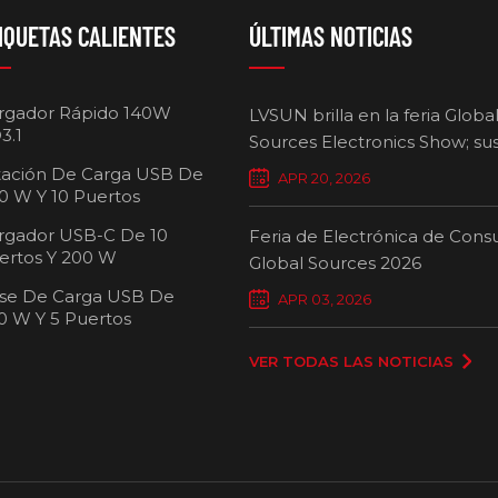
IQUETAS CALIENTES
ÚLTIMAS NOTICIAS
rgador Rápido 140W
LVSUN brilla en la feria Globa
3.1
Sources Electronics Show; su
cargadores multipuerto defi
tación De Carga USB De
APR 20, 2026
nuevos estándares para la ca
0 W Y 10 Puertos
inteligente.
rgador USB-C De 10
Feria de Electrónica de Con
ertos Y 200 W
Global Sources 2026
se De Carga USB De
Carro de carg
APR 03, 2026
0 W Y 5 Puertos
pue
VER TODAS LAS NOTICIAS