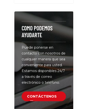
una carga 
múltiples d
Cada puert
100 W, lo 
una carga 
COMO PODEMOS
confiable 
AYUDARTE
computador
tabletas y 
Puede ponerse en
inteligente
contacto con nosotros de
en gabinet
cualquier manera que sea
carga, ofi
conveniente para usted.
para soluc
Estamos disponibles 24/7
convenient
a través de correo
Compatibl
electrónico o teléfono.
variedad de
USB-C, lo 
en una opc
CONTÁCTENOS
para los us
tecnologí