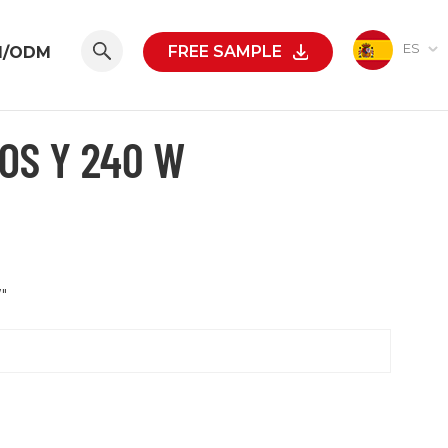
ES
FREE SAMPLE
M/ODM
OS Y 240 W
"