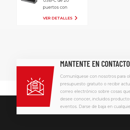
USB-C de 20
puertos con
bandeja
VER DETALLES
organizadora
MANTENTE EN CONTACTO
Comuníquese con nosotros para o
presupuesto gratuito o recibir actu
correo electrónico sobre cosas q
desee conocer, incluidos producto
eventos. Darse de baja en cualqu