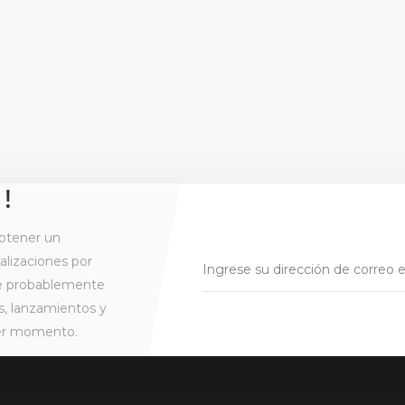
 !
btener un
alizaciones por
ue probablemente
s, lanzamientos y
ier momento.