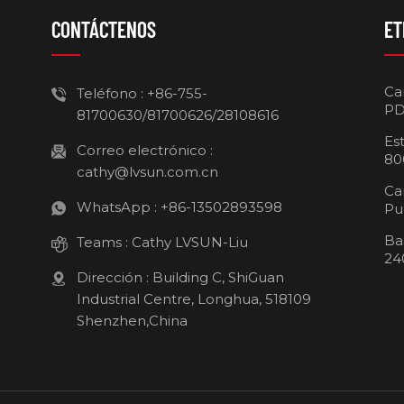
CONTÁCTENOS
ET
Ca
Teléfono :
+86-755-
PD
81700630/81700626/28108616
Es
Correo electrónico :
80
cathy@lvsun.com.cn
Ca
WhatsApp :
+86-13502893598
Pu
Ba
Teams :
Cathy LVSUN-Liu
24
Dirección : Building C, ShiGuan
Industrial Centre, Longhua, 518109
Shenzhen,China