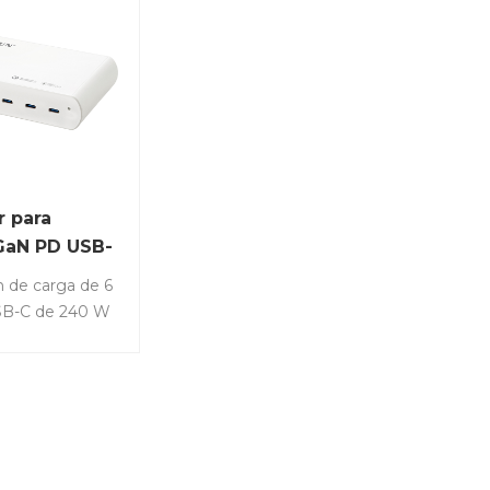
 para
 GaN PD USB-
 W y 6
n de carga de 6
SB-C de 240 W
arga eficiente
es
s.Artículo No.:
C6• 6 puertos
 potencia de
al de 240 W para