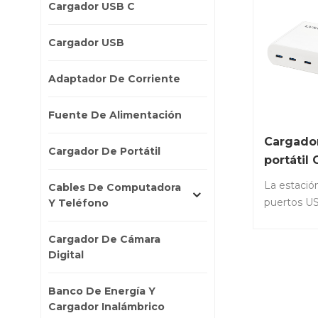
Cargador USB C
Cargador USB
Adaptador De Corriente
Fuente De Alimentación
Cargador
Cargador De Portátil
portátil
C de 240
La estació
Cables De Computadora
puertos
puertos U
Y Teléfono
para una c
de múltipl
Cargador De Cámara
dispositivo
Digital
LS-G240-U
USB-C con
Banco De Energía Y
salida tot
Cargador Inalámbrico