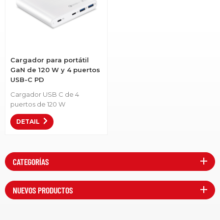
Cargador para portátil
GaN de 120 W y 4 puertos
USB-C PD
Cargador USB C de 4
puertos de 120 W
(tecnología GaN), cargador
DETAIL
rápido tipo C Cargador
PD3.0 de puerto dual
Artículo No.: LS-G120-2C2A •
Está diseñado con
CATEGORÍAS
tecnología GaN avanzada, lo
que reduce el tamaño y la
densidad del cargador. •
NUEVOS PRODUCTOS
Velocidad de carga USB-C
de hasta 100 W para cargar
tu MacBook Pro de 13" en