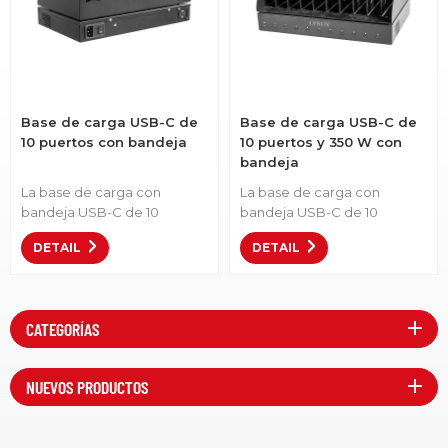
Base de carga USB-C de
Base de carga USB-C de
10 puertos con bandeja
10 puertos y 350 W con
bandeja
La base de carga con
La base de carga con
bandeja USB-C de 10
bandeja USB-C de 10
puertos es una solución
puertos y 350 W es una
DETAIL
DETAIL
ideal para la gestión de
solución ideal para tabletas,
dispositivos K-12.Número de
iPads, etc.Número de
artículo: C10S-P-1000• Carga
artículo: C10S-P-350•Gestión
eficiente: Encienda varios
de carga inteligente:
CATEGORÍAS
dispositivos a la vez,
Identifica automáticamente
reduciendo el tiempo de
los dispositivos conectados
inactividad. •
y proporciona energía
NUEVOS PRODUCTOS
Almacenamiento
óptima para una carga
organizado: Mantenga los
rápida y segura. •Bandeja de
dispositivos ordenados y
almacenamiento integrada: