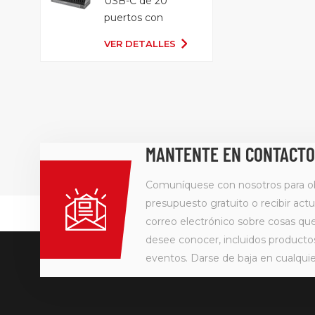
USB-C de 20
puertos con
bandeja
VER DETALLES
organizadora
MANTENTE EN CONTACTO
Comuníquese con nosotros para o
presupuesto gratuito o recibir actu
correo electrónico sobre cosas q
desee conocer, incluidos producto
eventos. Darse de baja en cualqu