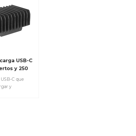
 carga USB-C
ertos y 250
s USB-C que
gar y
hasta 10
 teléfonos
amente.N.º de
10-T • El
erfecto para
teléfonos