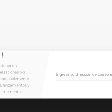
 !
btener un
alizaciones por
ue probablemente
s, lanzamientos y
ier momento.