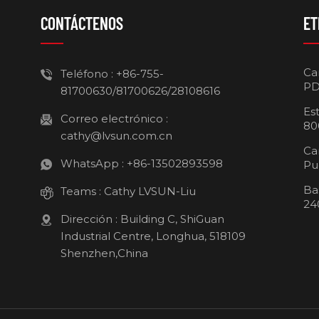
CONTÁCTENOS
ET
Ca
Teléfono :
+86-755-
PD
81700630/81700626/28108616
Es
Correo electrónico :
80
cathy@lvsun.com.cn
Ca
WhatsApp :
+86-13502893598
Pu
Ba
Teams :
Cathy LVSUN-Liu
24
Dirección : Building C, ShiGuan
Industrial Centre, Longhua, 518109
Shenzhen,China