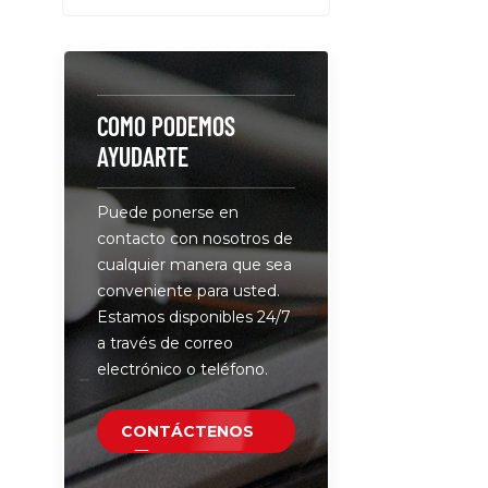
inteligente
eficiente 
múltiples d
cualquier
cualquier l
COMO PODEMOS
el hogar, la
AYUDARTE
conferenci
públicos: p
Puede ponerse en
convenient
contacto con nosotros de
compacto p
cualquier manera que sea
almacenam
conveniente para usted.
cables de 
Estamos disponibles 24/7
mantenien
a través de correo
ordenado. 
electrónico o teléfono.
tecnología
carga rápi
QC 5.0 y P
CONTÁCTENOS
con mucha