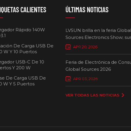
IQUETAS CALIENTES
ÚLTIMAS NOTICIAS
rgador Rápido 140W
LVSUN brilla en la feria Globa
3.1
Sources Electronics Show; su
cargadores multipuerto defi
tación De Carga USB De
APR 20, 2026
nuevos estándares para la ca
0 W Y 10 Puertos
inteligente.
rgador USB-C De 10
Feria de Electrónica de Con
ertos Y 200 W
Global Sources 2026
se De Carga USB De
Carro de carg
APR 03, 2026
0 W Y 5 Puertos
pue
VER TODAS LAS NOTICIAS