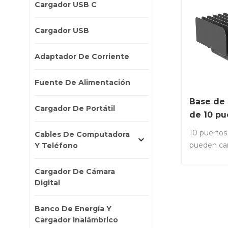
Cargador USB C
Cargador USB
Adaptador De Corriente
Fuente De Alimentación
Base de
Cargador De Portátil
de 10 pu
W
10 puerto
Cables De Computadora
pueden car
Y Teléfono
almacenar 
tabletas o
Cargador De Cámara
simultáne
Digital
artículo: PC
cargador p
Banco De Energía Y
tabletas y 
Cargador Inalámbrico