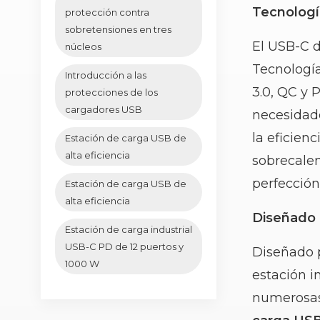
Tecnologí
protección contra
sobretensiones en tres
El USB-C 
núcleos
Tecnologí
Introducción a las
3.0, QC y 
protecciones de los
cargadores USB
necesidade
la eficien
Estación de carga USB de
alta eficiencia
sobrecalen
perfección
Estación de carga USB de
alta eficiencia
Diseñado p
Estación de carga industrial
USB-C PD de 12 puertos y
Diseñado p
1000 W
estación i
numerosas,