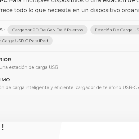
B-C
Para múltiples dispositivos o una estación de 
frece todo lo que necesita en un dispositivo orga
 :
Cargador PD De GaN De 6 Puertos
Estación De Carga U
e Carga USB C Para IPad
RIOR
 una estación de carga USB
IMO
ón de carga inteligente y eficiente: cargador de teléfono USB-
 !