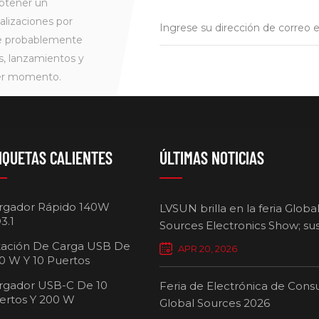
btener un
alizaciones por
ue probablemente
s, lanzamientos y
ier momento.
IQUETAS CALIENTES
ÚLTIMAS NOTICIAS
rgador Rápido 140W
LVSUN brilla en la feria Globa
3.1
Sources Electronics Show; su
cargadores multipuerto defi
tación De Carga USB De
APR 20, 2026
nuevos estándares para la ca
0 W Y 10 Puertos
inteligente.
rgador USB-C De 10
Feria de Electrónica de Con
ertos Y 200 W
Global Sources 2026