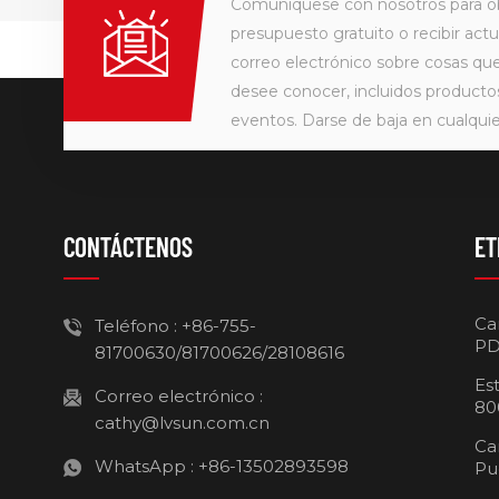
Comuníquese con nosotros para o
presupuesto gratuito o recibir actu
correo electrónico sobre cosas q
desee conocer, incluidos producto
eventos. Darse de baja en cualqu
CONTÁCTENOS
ET
Ca
Teléfono :
+86-755-
PD
81700630/81700626/28108616
Es
Correo electrónico :
80
cathy@lvsun.com.cn
Ca
WhatsApp :
+86-13502893598
Pu