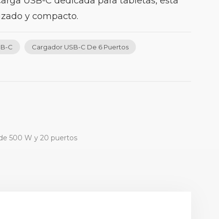
carga USB-C dedicada para tabletas, esta
nizado y compacto.
SB-C
Cargador USB-C De 6 Puertos
C de 500 W y 20 puertos