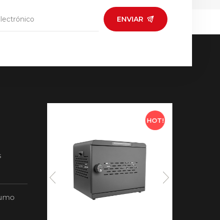
ENVIAR
HOT!
HOT!
l
s
nen
rga
sumo