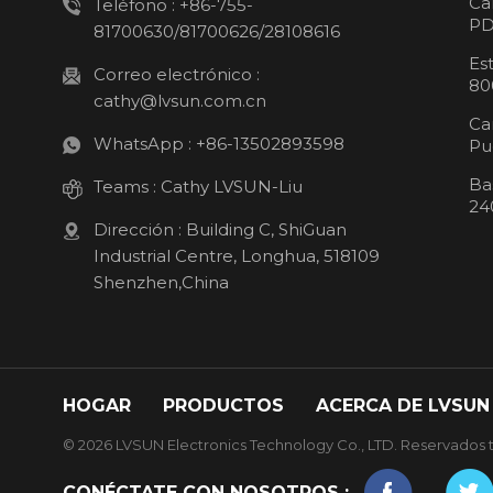
Ca
Teléfono :
+86-755-
PD
81700630/81700626/28108616
Es
Correo electrónico :
80
cathy@lvsun.com.cn
Ca
WhatsApp :
+86-13502893598
Pu
Ba
Teams :
Cathy LVSUN-Liu
24
Dirección : Building C, ShiGuan
Industrial Centre, Longhua, 518109
Shenzhen,China
HOGAR
PRODUCTOS
ACERCA DE LVSUN
© 2026 LVSUN Electronics Technology Co., LTD. Reservados t
CONÉCTATE CON NOSOTROS :