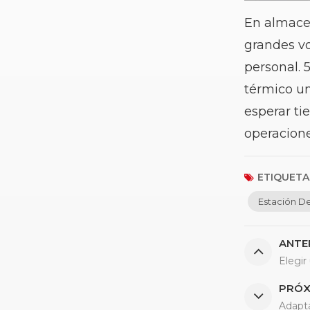
En almacen
grandes vo
personal.
térmico un
esperar
tie
operacion
ETIQUETAS
Estación D
ANTE
Elegir
PRÓX
Adapta