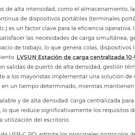
s de alta intensidad, como el almacenamiento, la c
ontinua de dispositivos portátiles (terminales portá
etc.) es un factor clave para la eficiencia operati
atisfacer las necesidades de carga simultánea, ges
cio de trabajo, lo que genera colas, dispositivos
iento.
LVSUN
Estación de carga centralizada 10
on salidas de puerto de alta densidad, gestión térm
e a los mayoristas implementar una solución de c
o en un tiempo determinado, mientras mantienen 
calable y de alta densidad: carga centralizada para 
s, lo que reduce significativamente los requisitos 
utilización del escritorio.
ida USB-C PD: admite los principales protocolos 