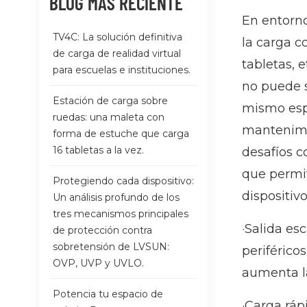
BLOG MÁS RECIENTE
En entorno
TV4C: La solución definitiva
la carga c
de carga de realidad virtual
tabletas, 
para escuelas e instituciones.
no puede s
Estación de carga sobre
mismo espa
ruedas: una maleta con
mantenim
forma de estuche que carga
16 tabletas a la vez.
desafíos c
que permit
Protegiendo cada dispositivo:
dispositiv
Un análisis profundo de los
tres mecanismos principales
·Salida es
de protección contra
sobretensión de LVSUN:
periférico
OVP, UVP y UVLO.
aumenta la 
Potencia tu espacio de
·Carga ráp