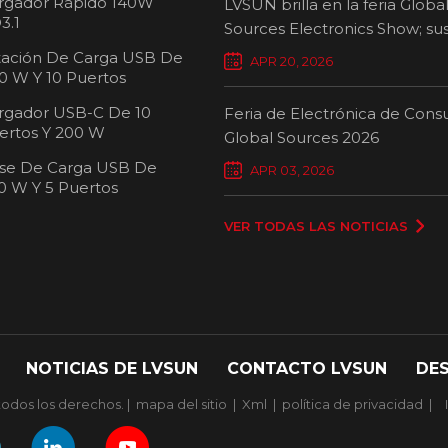
rgador Rápido 140W
LVSUN brilla en la feria Globa
3.1
Sources Electronics Show; su
cargadores multipuerto defi
tación De Carga USB De
APR 20, 2026
nuevos estándares para la ca
0 W Y 10 Puertos
inteligente.
rgador USB-C De 10
Feria de Electrónica de Con
ertos Y 200 W
Global Sources 2026
se De Carga USB De
Carro de carg
APR 03, 2026
0 W Y 5 Puertos
pue
VER TODAS LAS NOTICIAS
NOTICIAS DE LVSUN
CONTACTO LVSUN
DE
odos los derechos. |
mapa del sitio
|
Xml
|
política de privacidad
|