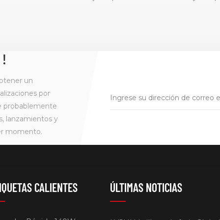
 !
btener un
alizaciones por
ue probablemente
s, lanzamientos y
ier momento.
IQUETAS CALIENTES
ÚLTIMAS NOTICIAS