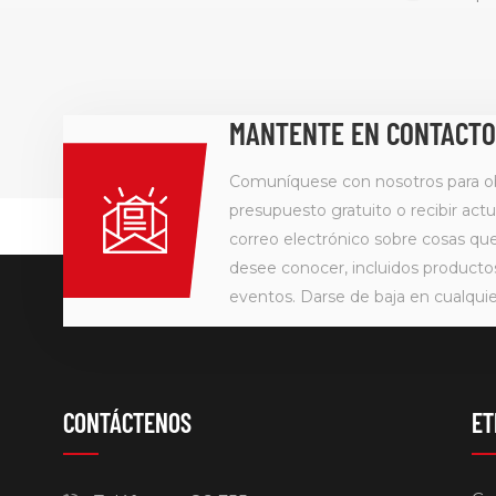
MANTENTE EN CONTACTO
Comuníquese con nosotros para o
presupuesto gratuito o recibir actu
correo electrónico sobre cosas q
desee conocer, incluidos producto
eventos. Darse de baja en cualqu
CONTÁCTENOS
ET