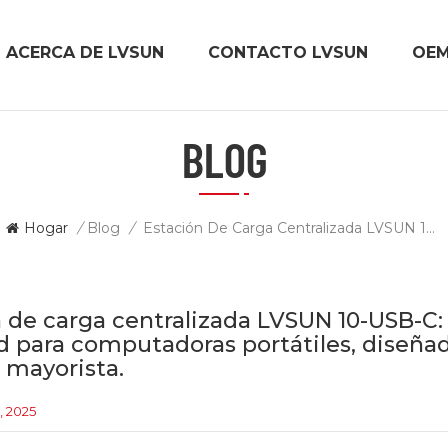
ACERCA DE LVSUN
CONTACTO LVSUN
OE
BLOG
Hogar
/
Blog
/
Estación De Carga Centralizada LVSUN 10-USB-C: Una Solución De Carga De Alta Densidad Para Computadoras Portátiles, Diseñada A Medida Para Almacenes Y Logística Mayorista.
 de carga centralizada LVSUN 10-USB-C: 
d para computadoras portátiles, diseña
a mayorista.
, 2025