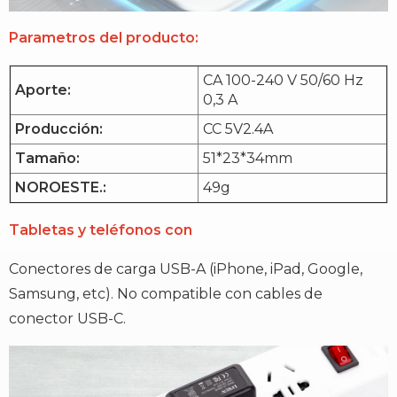
Parametros del producto:
CA 100-240 V 50/60 Hz
Aporte:
0,3 A
Producción:
CC 5V2.4A
Tamaño:
51*23*34mm
NOROESTE.:
49g
Tabletas y teléfonos con
Conectores de carga USB-A (iPhone, iPad, Google,
Samsung, etc). No compatible con cables de
conector USB-C.