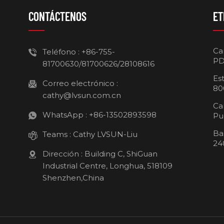
CONTÁCTENOS
ET
Ca
Teléfono :
+86-755-
PD
81700630/81700626/28108616
Es
Correo electrónico :
80
cathy@lvsun.com.cn
Ca
WhatsApp :
+86-13502893598
Pu
Ba
Teams :
Cathy LVSUN-Liu
24
Dirección : Building C, ShiGuan
Industrial Centre, Longhua, 518109
Shenzhen,China