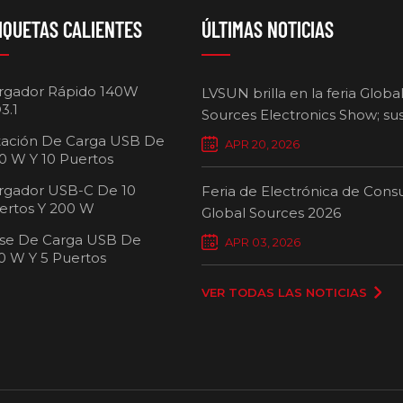
IQUETAS CALIENTES
ÚLTIMAS NOTICIAS
rgador Rápido 140W
LVSUN brilla en la feria Globa
3.1
Sources Electronics Show; su
cargadores multipuerto defi
tación De Carga USB De
APR 20, 2026
nuevos estándares para la ca
0 W Y 10 Puertos
inteligente.
rgador USB-C De 10
Feria de Electrónica de Con
ertos Y 200 W
Global Sources 2026
se De Carga USB De
Carro de carg
APR 03, 2026
0 W Y 5 Puertos
pue
VER TODAS LAS NOTICIAS