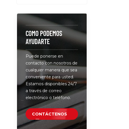
dispositivo
especialm
computador
tabletas.• 
USB-C/PD
COMO PODEMOS
independi
AYUDARTE
de potenci
organizado
Puede ponerse en
de carga p
contacto con nosotros de
dispositiv
cualquier manera que sea
todo en un 
conveniente para usted.
tener innu
Estamos disponibles 24/7
cargadore
a través de correo
su toma de
electrónico o teléfono.
sus disposi
por todo s
escritorio.
CONTÁCTENOS
mediante l
'innovatech