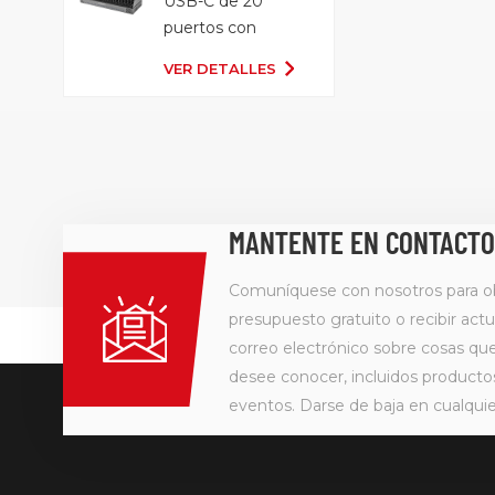
USB-C de 20
puertos con
bandeja
VER DETALLES
organizadora
MANTENTE EN CONTACTO
Comuníquese con nosotros para o
presupuesto gratuito o recibir actu
correo electrónico sobre cosas q
desee conocer, incluidos producto
eventos. Darse de baja en cualqu