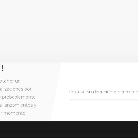
 !
btener un
alizaciones por
ue probablemente
s, lanzamientos y
ier momento.