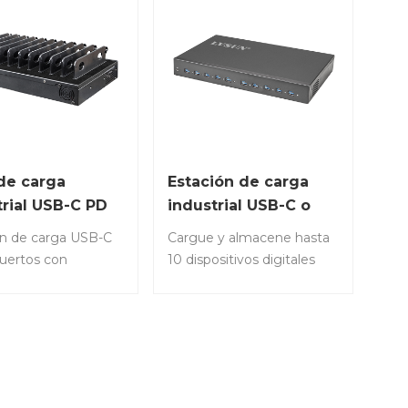
de carga
Estación de carga
trial USB-C PD
industrial USB-C o
00W y 10
USB-A PD de 1000 W
ón de carga USB-C
Cargue y almacene hasta
os
y 10 puertos
uertos con
10 dispositivos digitales
namiento ajustable,
simultáneamenteNúmero
de cargador USB de
de artículo: CA10S-1000•
W.Número de
Diez puertos USB-C
o: CA10S-T-1000•
Power Delivery (PD 3.0)
 simultáneamente
que entregan hasta 100 W
0 dispositivos como
por puerto máx. • Carga