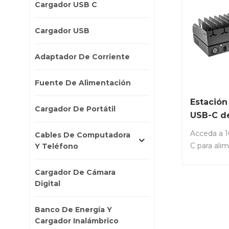
Cargador USB C
Cargador USB
Adaptador De Corriente
Fuente De Alimentación
Estación
Cargador De Portátil
USB-C d
16 puert
Acceda a 1
Cables De Computadora
organiz
C para ali
Y Teléfono
organizar 
portátiles 
Cargador De Cámara
simultáne
Digital
artículo: C
Permitir u
Banco De Energía Y
eficiente p
Cargador Inalámbrico