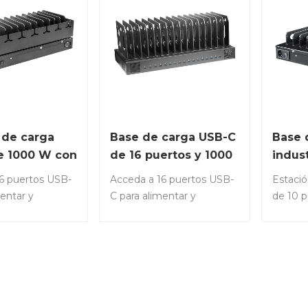
 de carga
Base de carga USB-C
Base 
e 1000 W con
de 16 puertos y 1000
indus
os y bandeja
W
de 10
6 puertos USB-
Acceda a 16 puertos USB-
Estaci
adora
puert
mentar y
C para alimentar y
de 10 p
16 computadoras
organizar 16 computadoras
almace
o tabletas
portátiles o tabletas
salida 
amente.N.º de
simultáneamente.Número
1000 
16S-P-1000•
de artículo: C16S-T-1000•
artícul
na carga
Permitir una carga
Cargue
ara múltiples
eficiente para múltiples
hasta 1